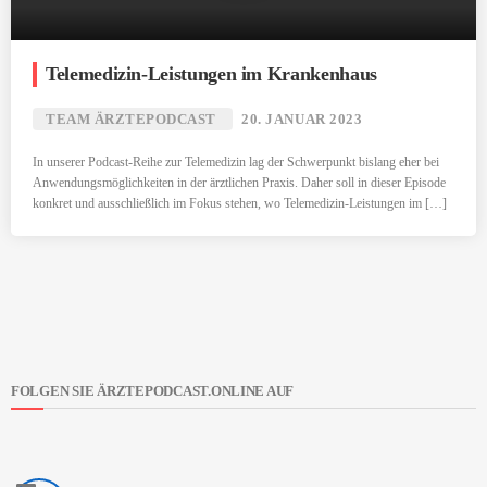
Telemedizin-Leistungen im Krankenhaus
TEAM ÄRZTEPODCAST
20. JANUAR 2023
In unserer Podcast-Reihe zur Telemedizin lag der Schwerpunkt bislang eher bei
Anwendungsmöglichkeiten in der ärztlichen Praxis. Daher soll in dieser Episode
konkret und ausschließlich im Fokus stehen, wo Telemedizin-Leistungen im […]
FOLGEN SIE ÄRZTEPODCAST.ONLINE AUF