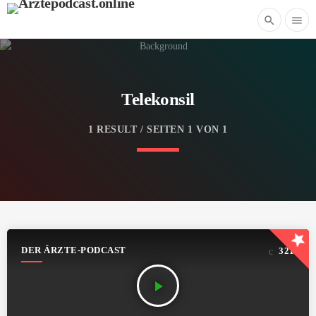
search
menu
Telekonsil
1 RESULT / SEITEN 1 VON 1
star
DER ÄRZTE-PODCAST
321
play_arrow