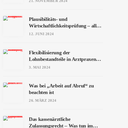
21. NOVEMBER 2024
Plausibilitäts- und
Wirtschaftlichkeitsprüfung – alles,
was man wissen muss
12. JUNI 2024
Flexibilisierung der
Lohnbestandteile in Arztpraxen
und Kliniken
3. MAI 2024
Was bei „Arbeit auf Abruf“ zu
beachten ist
26. MÄRZ 2024
Das kassenärztliche
Zulassungsrecht – Was tun im