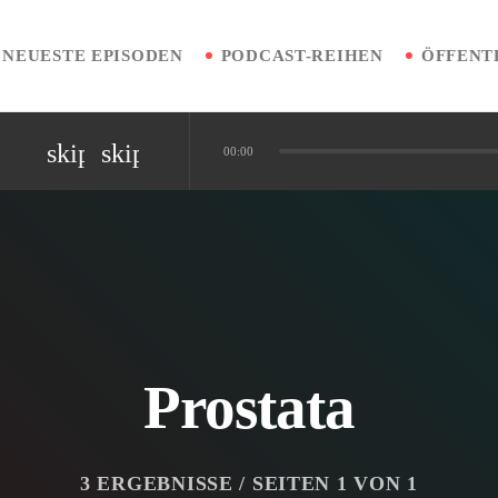
NEUESTE EPISODEN
PODCAST-REIHEN
skip_previous
skip_next
00:00
nen vermeiden
iplinäre Patientenreise
Diagnostik
Prostata
3 ERGEBNISSE / SEITEN 1 VON 1