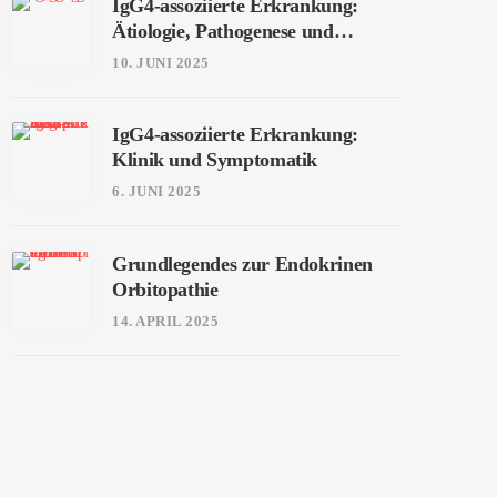
IgG4-assoziierte Erkrankung:
Ätiologie, Pathogenese und
Diagnostik
10. JUNI 2025
IgG4-assoziierte Erkrankung:
Klinik und Symptomatik
6. JUNI 2025
Grundlegendes zur Endokrinen
Orbitopathie
14. APRIL 2025