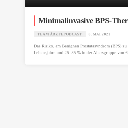
Minimalinvasive BPS-Ther
TEAM ÄRZTEPODCAST
6. MAI 2021
Das Risiko, am Benignen Prostatasyndrom (BPS) zu e
Lebensjahre und 25–35 % in der Altersgruppe von 6