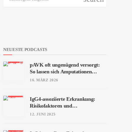
NEUESTE PODCASTS
pAVK oft ungenügend versorgt:
So lassen sich Amputationen
vermeiden
16. MÄRZ 2026
IgG4-assoziierte Erkrankung:
Risikofaktoren und
interdisziplinäre Patientenreise
12. JUNI 2025