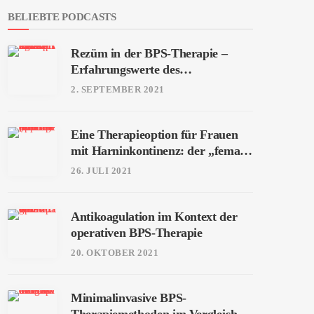
BELIEBTE PODCASTS
Rezüm in der BPS-Therapie –
Erfahrungswerte des
Universitätsspitals Basel
2. SEPTEMBER 2021
Eine Therapieoption für Frauen
mit Harninkontinenz: der „female
Sphinkter“ (fAUS)
26. JULI 2021
Antikoagulation im Kontext der
operativen BPS-Therapie
20. OKTOBER 2021
Minimalinvasive BPS-