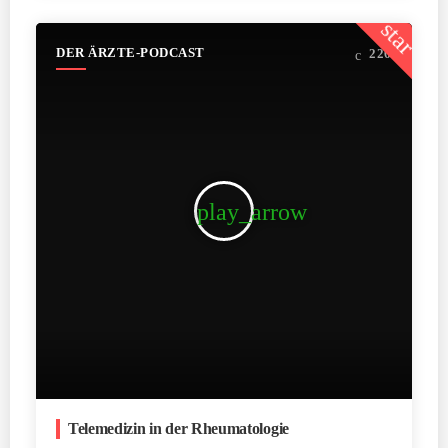
star
DER ÄRZTE-PODCAST
226
play_arrow
Telemedizin in der Rheumatologie