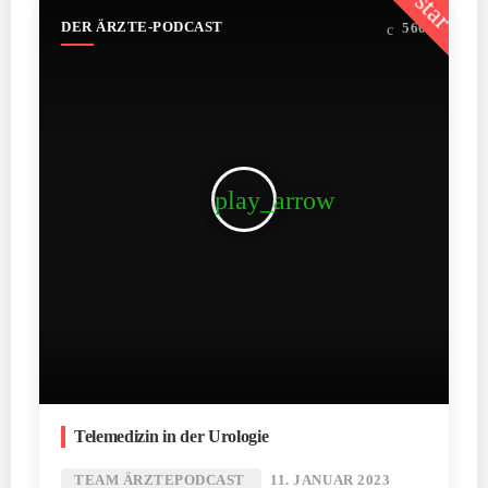
star
DER ÄRZTE-PODCAST
560
play_arrow
Telemedizin in der Urologie
TEAM ÄRZTEPODCAST
11. JANUAR 2023