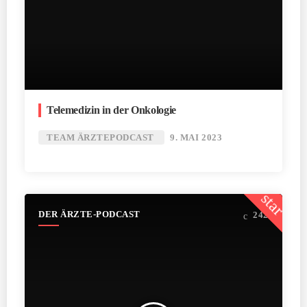
Telemedizin in der Onkologie
TEAM ÄRZTEPODCAST
9. MAI 2023
star
DER ÄRZTE-PODCAST
242