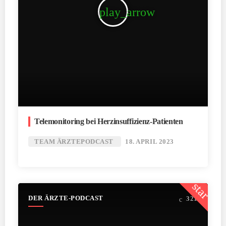
play_arrow
Telemonitoring bei Herzinsuffizienz-Patienten
TEAM ÄRZTEPODCAST
18. APRIL 2023
star
DER ÄRZTE-PODCAST
321