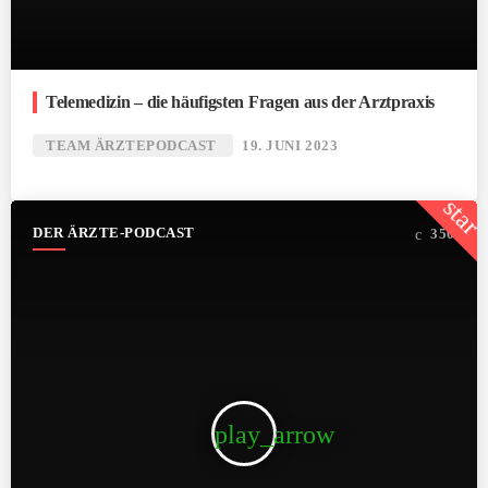
Telemedizin – die häufigsten Fragen aus der Arztpraxis
TEAM ÄRZTEPODCAST
19. JUNI 2023
star
DER ÄRZTE-PODCAST
350
play_arrow