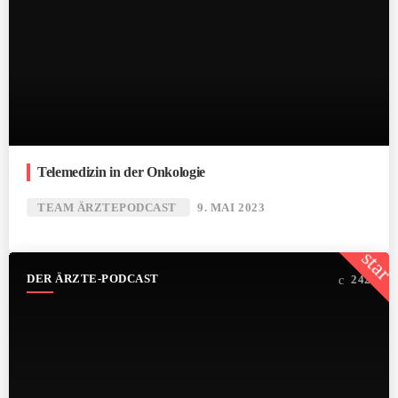
Telemedizin in der Onkologie
TEAM ÄRZTEPODCAST
9. MAI 2023
star
DER ÄRZTE-PODCAST
242