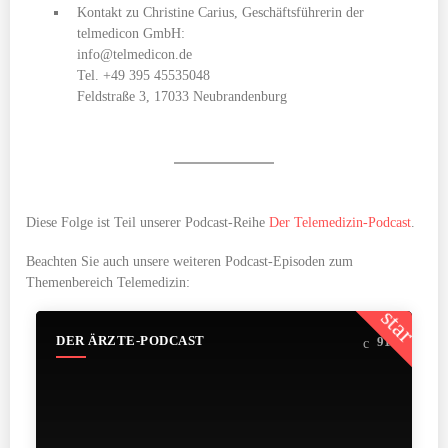
Kontakt zu Christine Carius, Geschäftsführerin der
telmedicon GmbH:
info@telmedicon.de
Tel. +49 395 45535048
Feldstraße 3, 17033 Neubrandenburg
Diese Folge ist Teil unserer Podcast-Reihe
Der Telemedizin-Podcast
.
Beachten Sie auch unsere weiteren Podcast-Episoden zum
Themenbereich Telemedizin:
star
DER ÄRZTE-PODCAST
91