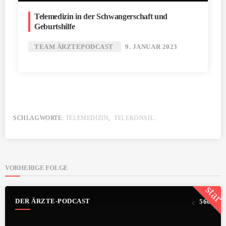
Telemedizin in der Schwangerschaft und
Geburtshilfe
TEAM ÄRZTEPODCAST
9. JANUAR 2023
SCHLAGWORTE:
TELEMEDIZIN
,
TELEKONSIL
.
VORHERIGE FOLGE
star
DER ÄRZTE-PODCAST
560