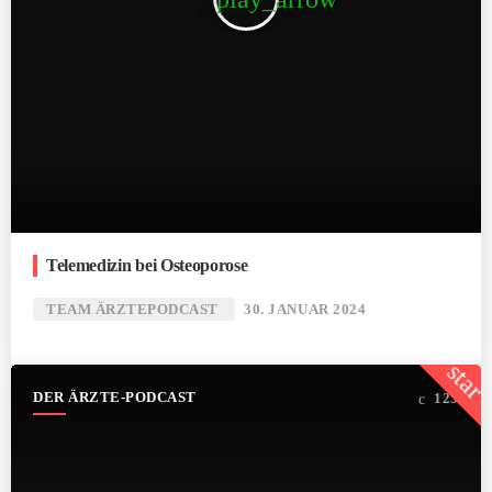
Telemedizin bei Osteoporose
TEAM ÄRZTEPODCAST
30. JANUAR 2024
star
DER ÄRZTE-PODCAST
125