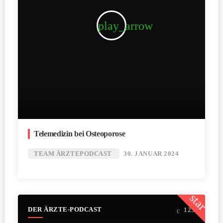
play_arrow
Telemedizin bei Osteoporose
TEAM ÄRZTEPODCAST
30. JANUAR 2024
star
DER ÄRZTE-PODCAST
125