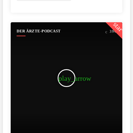
star
DER ÄRZTE-PODCAST
394
play_arrow