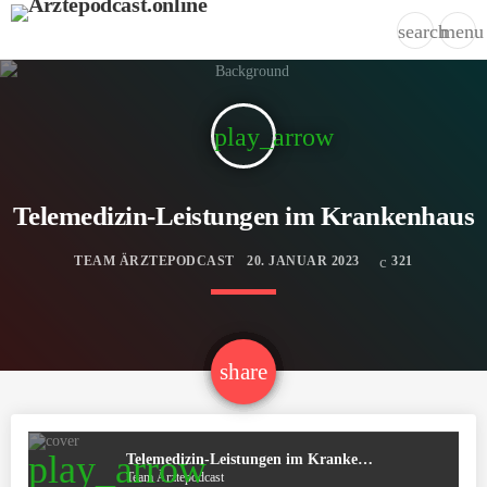
search
menu
play_arrow
Telemedizin-Leistungen im Krankenhaus
TEAM ÄRZTEPODCAST
20. JANUAR 2023
321
email
share
play_arrow
Telemedizin-Leistungen im Krankenhaus
Team Ärztepodcast