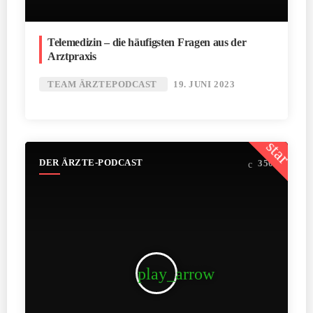
Telemedizin – die häufigsten Fragen aus der
Arztpraxis
TEAM ÄRZTEPODCAST
19. JUNI 2023
star
DER ÄRZTE-PODCAST
350
play_arrow