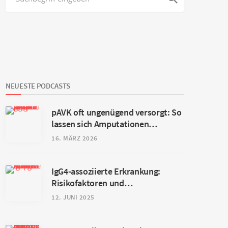
NEUESTE PODCASTS
pAVK oft ungenügend versorgt: So
lassen sich Amputationen
vermeiden
16. MÄRZ 2026
IgG4-assoziierte Erkrankung:
Risikofaktoren und
interdisziplinäre Patientenreise
12. JUNI 2025