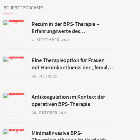
BELIEBTE PODCASTS
Rezüm in der BPS-Therapie –
Erfahrungswerte des
Universitätsspitals Basel
2. SEPTEMBER 2021
Eine Therapieoption für Frauen
mit Harninkontinenz: der „female
Sphinkter“ (fAUS)
26. JULI 2021
Antikoagulation im Kontext der
operativen BPS-Therapie
20. OKTOBER 2021
Minimalinvasive BPS-