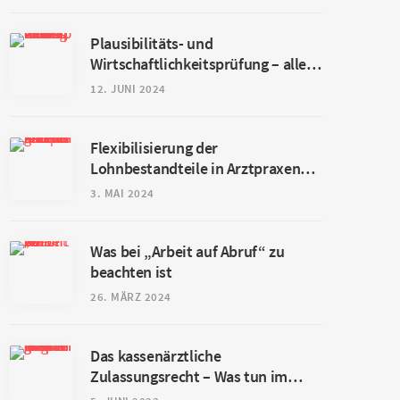
Plausibilitäts- und
Wirtschaftlichkeitsprüfung – alles,
was man wissen muss
12. JUNI 2024
Flexibilisierung der
Lohnbestandteile in Arztpraxen
und Kliniken
3. MAI 2024
Was bei „Arbeit auf Abruf“ zu
beachten ist
26. MÄRZ 2024
Das kassenärztliche
Zulassungsrecht – Was tun im
gesperrten Planungsbereich?