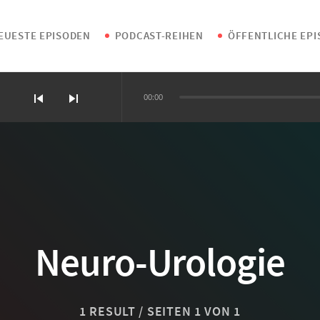
EUESTE EPISODEN
PODCAST-REIHEN
ÖFFENTLICHE EP
skip_previous
skip_next
00:00
tationen vermeiden
disziplinäre Patientenreise
und Diagnostik
Neuro-Urologie
1 RESULT / SEITEN 1 VON 1