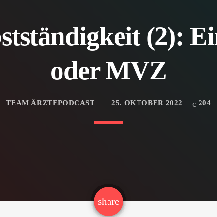
bstständigkeit (2): E
oder MVZ
TEAM ÄRZTEPODCAST
25. OKTOBER 2022
204
email
share