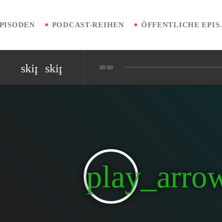
PISODEN
PODCAST-REIHEN
ÖFFENT
skip_previous
skip_next
00:00
nen vermeiden
iplinäre Patientenreise
play_arro
Diagnostik