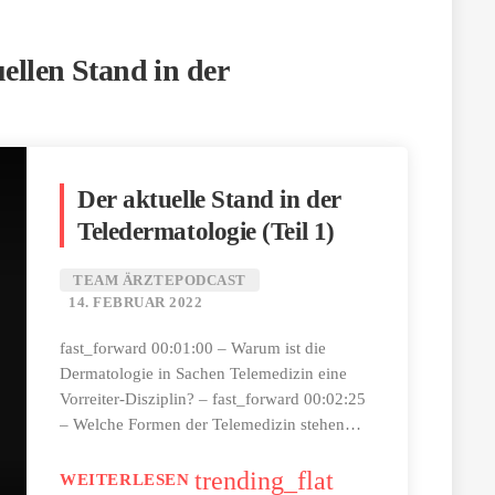
ellen Stand in der
Der aktuelle Stand in der
Teledermatologie (Teil 1)
TEAM ÄRZTEPODCAST
14. FEBRUAR 2022
fast_forward 00:01:00 – Warum ist die
Dermatologie in Sachen Telemedizin eine
Vorreiter-Disziplin? – fast_forward 00:02:25
– Welche Formen der Telemedizin stehen
heute für Dermatologinnen/Dermatologen
zur Verfügung? – fast_forward 00:07:44 –
trending_flat
WEITERLESEN