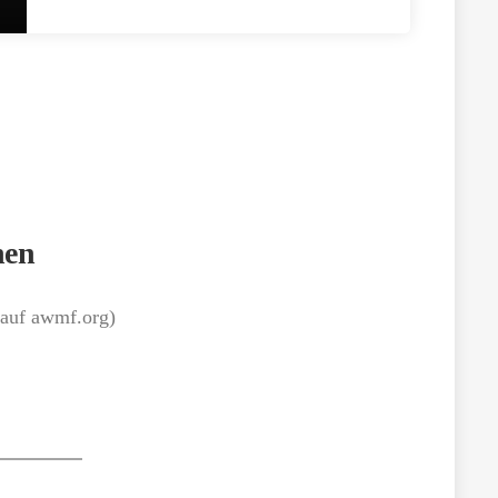
Für welche Einsatzgebiete kommen diese
Techniken infrage? – fast_forward 00:12:55
[…]
nen
auf awmf.org)