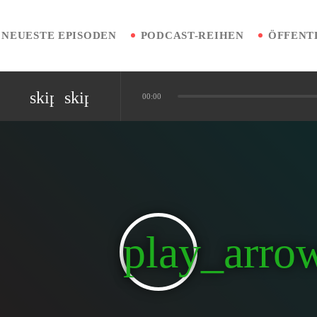
NEUESTE EPISODEN
PODCAST-REIHEN
skip_previous
skip_next
00:00
nen vermeiden
iplinäre Patientenreise
play_arro
Diagnostik