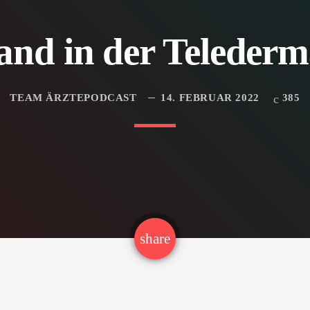
and in der Telederma
TEAM ÄRZTEPODCAST
14. FEBRUAR 2022
385
email
share