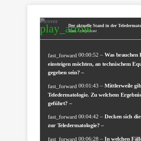
play_arrow
Der aktuelle Stand in der Teledermatol
Team Ärztepodcast
00:00:52 –
Was brauchen D
fast_forward
einsteigen möchten, an technischem E
gegeben sein? –
00:01:43 –
Mittlerweile gi
fast_forward
Teledermatologie. Zu welchem Ergebnis
geführt? –
00:04:42 –
Decken sich di
fast_forward
zur Teledermatologie? –
00:06:28 –
In welchen Fäll
fast_forward