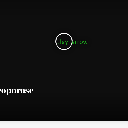
play_arrow
eoporose