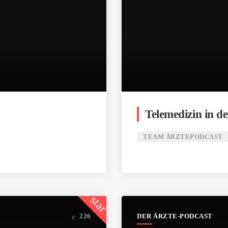
Telemedizin in d
TEAM ÄRZTEPODCAST
star
DER ÄRZTE-PODCAST
226