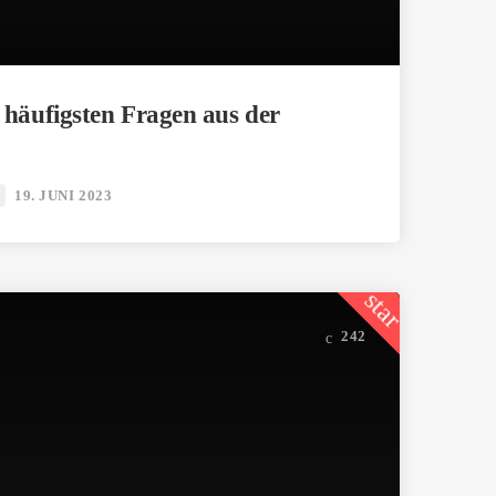
e häufigsten Fragen aus der
19. JUNI 2023
star
242