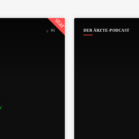
star
DER ÄRZTE-PODCAST
91
w