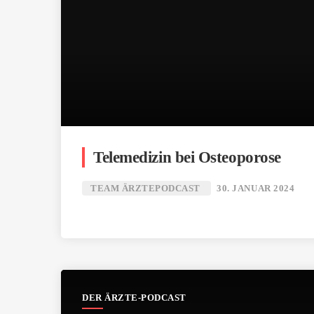
Telemedizin bei Osteoporose
TEAM ÄRZTEPODCAST
30. JANUAR 2024
DER ÄRZTE-PODCAST