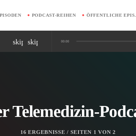
PISODEN
PODCAST-REIHEN
ÖFFENT
skip_previous
skip_next
00:00
nen vermeiden
iplinäre Patientenreise
Diagnostik
r Telemedizin-Podc
16 ERGEBNISSE / SEITEN 1 VON 2