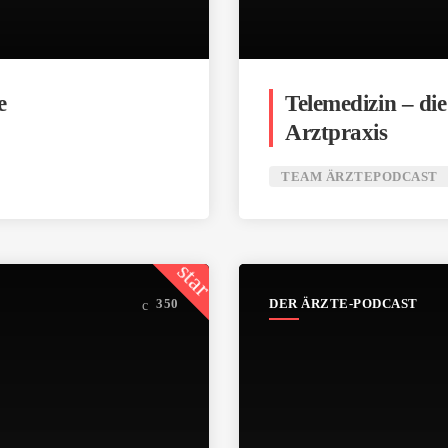
e
Telemedizin – di
Arztpraxis
TEAM ÄRZTEPODCAST
star
DER ÄRZTE-PODCAST
350