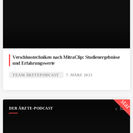
Verschlusstechniken nach MitraClip: Studienergebnisse
und Erfahrungswerte
TEAM ÄRZTEPODCAST
7. MÄRZ 2023
star
DER ÄRZTE-PODCAST
52