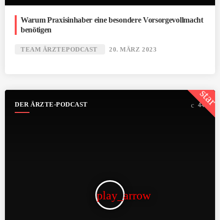
Warum Praxisinhaber eine besondere Vorsorgevollmacht
benötigen
TEAM ÄRZTEPODCAST
20. MÄRZ 2023
star
DER ÄRZTE-PODCAST
44
play_arrow