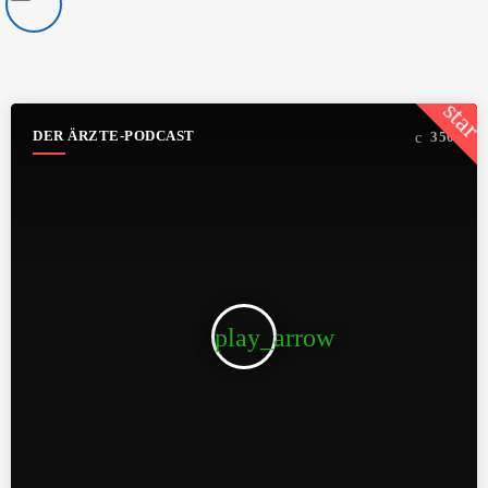
star
DER ÄRZTE-PODCAST
350
play_arrow