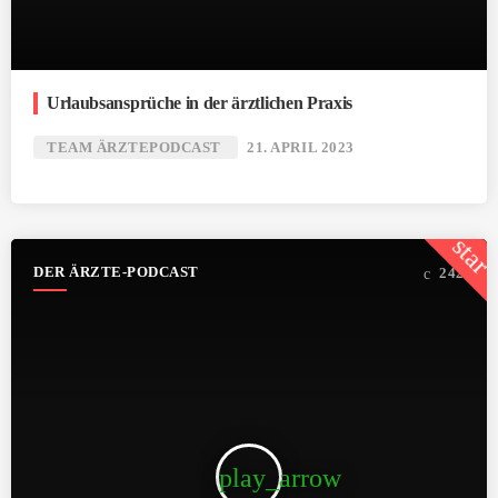
Urlaubsansprüche in der ärztlichen Praxis
TEAM ÄRZTEPODCAST
21. APRIL 2023
star
DER ÄRZTE-PODCAST
242
play_arrow