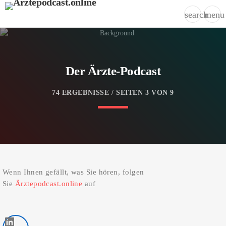
search
menu
Der Ärzte-Podcast
74 ERGEBNISSE / SEITEN 3 VON 9
Wenn Ihnen gefällt, was Sie hören, folgen
Sie
Ärztepodcast.online
auf
LinkedIn