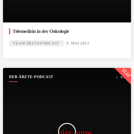
Telemedizin in der Onkologie
TEAM ÄRZTEPODCAST
9. MAI 2023
star
DER ÄRZTE-PODCAST
67
play_arrow